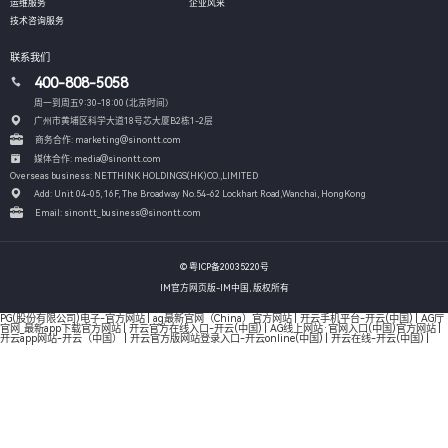
运维服务
企业风采
技术咨询服务
联系我们
400-808-5058
周一到周五9:30-18:00 (北京时间）
广州市黄埔区科学大道18号芯大厦B2栋1-2层
商务合作: marketing@sinontt.com
媒体合作: media@sinontt.com
Overseas business: NETTHINK HOLDINGS(HK)CO.,LIMITED
Add: Unit 04-05, 16F, The Broadway No.54-62 Lockhart Road,
Wanchai, HongKong
Email: sinontt_business@sinontt.com
© 粤ICP备20035220号
IM官方网页版-IM中国, 版权所有
PG(股份有限公司)电子-官方网站
|
ag最新官网（China）官方网站
|
开云手机平台-开云(中国)
|
AG厅
官网_最新app下载官方网站
|
开云官方在线入口-开云(中国)
|
AG线上网站·官网入口(中国)官方网站
|
开云app网站-开云（中国）
|
开云官方版网站登录入口-开云online(中国)
|
开云在线-开云(中国)
|