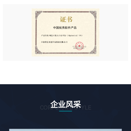
企业风采
CORPORATE STYLE