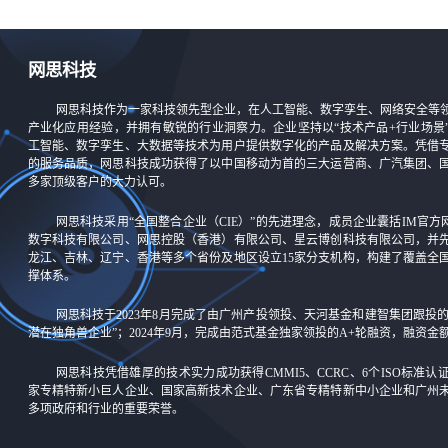
网思科技
网思科技作为一家科技领先型企业，在人工智能、数字孪生、网络安全等
产业化应用经验，并拥有敏锐的行业洞察力。企业坚持以“技术产品+行业场景
工智能、数字孪生、大数据等技术为用户提供数字化的产品及解决方案。凭借
的服务品质，网思科技成功获得了以中国移动为首的三大运营商、广汽集团、
多家顶级客户的大力认可。
网思科技采用“全国整合企业（CIE）”的先进理念，成员企业囊括IM官方网
数字科技有限公司、网思控股（香港）有限公司、星云博创科技有限公司，并
龙江、吉林、辽宁、香港等多个省份及地区设立15家分支机构，构建了覆盖全
撑体系。
网思科技于2023年8月完成了由广州产投领投、天河基金和建智集团跟投
潜在独角兽企业”；2024年9月，完成由范式基金独家领投的A+轮融资，融资
网思科技凭借雄厚的技术实力成功获得CMMI5、CCRC、6个ISO标准
家专精特新小巨人企业、国家高新技术企业、广东省专精特新中小企业和广州
多项政府和行业的重要荣誉。