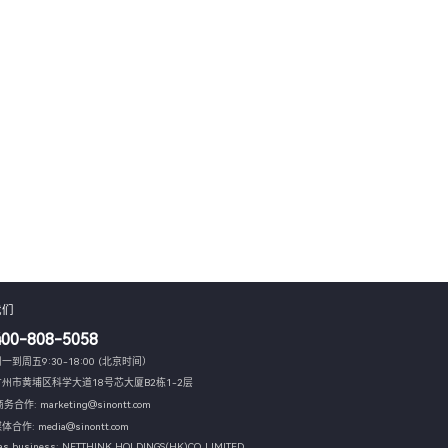
我们
400-808-5058
一到周五9:30-18:00 (北京时间）
广州市黄埔区科学大道18号芯大厦B2栋1-2层
务合作: marketing@sinontt.com
体合作: media@sinontt.com
as business: NETTHINK HOLDINGS(HK)CO.,LIMITED