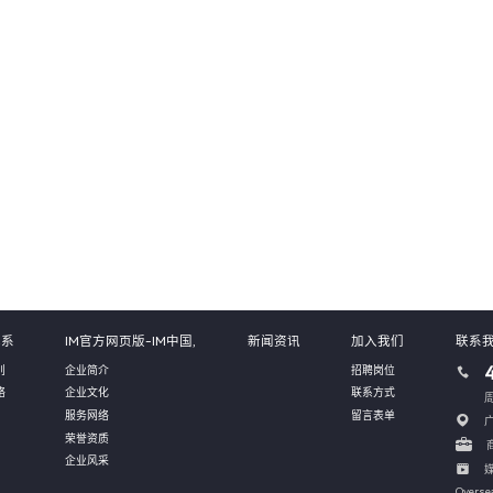
体系
IM官方网页版-IM中国,
新闻资讯
加入我们
联系
别
企业简介
招聘岗位
络
企业文化
联系方式
周
服务网络
留言表单
荣誉资质
商
企业风采
媒
Overse